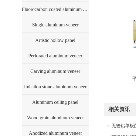
Fluorocarbon coated aluminum veneer
方型无缝包柱铝单板
产品
Single aluminum veneer
Artistic hollow panel
Perforated aluminum veneer
Carving aluminum veneer
圆形有缝包柱铝单板
Imitation stone aluminum veneer
Aluminum ceiling panel
相关资讯
产品
Wood grain aluminum veneer
无缝铝单板
Anodized aluminum veneer