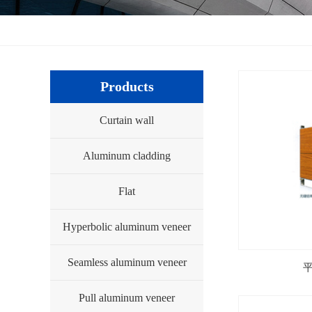
Products
Curtain wall
Aluminum cladding
方形有缝包柱铝单板
Flat
Hyperbolic aluminum veneer
Seamless aluminum veneer
Pull aluminum veneer