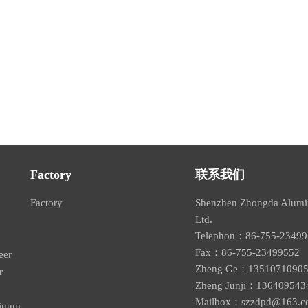
Factory
联系我们
Factory
Shenzhen Zhongda Alumin
Ltd.
Telephon：86-755-234
Fax：86-755-2349955
eer
Zheng Ge：1351071090
r
Zheng Junji：136409543
Mailbox：
szzdpd@163.c
minum