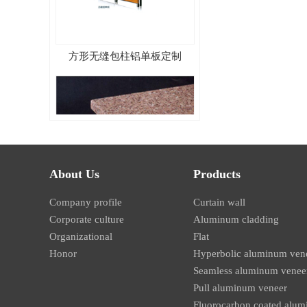
方形无缝包柱铝单板定制
About Us
Products
圆形有缝包柱铝单板定制
Company profile
Curtain wall
Corporate culture
Aluminum cladding
Organizational
Flat
Honor
Hyperbolic aluminum ven
Seamless aluminum venee
Pull aluminum veneer
Fluorocarbon coated alu