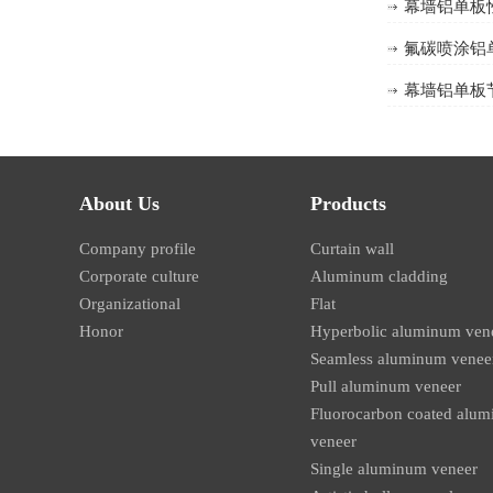
幕墙铝单板
氟碳喷涂铝
幕墙铝单板
方形有缝包柱铝单板定制
About Us
Products
Company profile
Curtain wall
Corporate culture
Aluminum cladding
Organizational
Flat
Honor
Hyperbolic aluminum ven
Seamless aluminum venee
Pull aluminum veneer
Fluorocarbon coated alu
方形无缝包柱铝单板定制
veneer
Single aluminum veneer